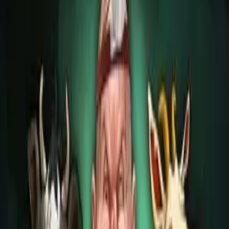
TOTOPEDIA
hadir sebagai salah satu
platform hiburan digital yang semakin
dikenal luas karena konsistensinya dalam
memberikan layanan terbaik kepada para
penggunanya. Di tengah banyaknya pilihan
situs yang beredar saat ini, TOTOPEDIA
berhasil menempatkan dirinya sebagai
situs terpercaya yang menawarkan bonus
terbesar serta peluang kemenangan
maksimal setiap harinya. Kepercayaan ini
bukan hadir begitu saja, melainkan
dibangun melalui sistem keamanan yang
kuat, transparansi dalam setiap transaksi,
serta pelayanan profesional yang selalu
siap membantu pengguna kapan saja.
Dengan pendekatan yang mengutamakan
kenyamanan dan kepuasan pengguna,
TOTOPEDIA menjadi pilihan utama bagi
mereka yang mencari pengalaman bermain