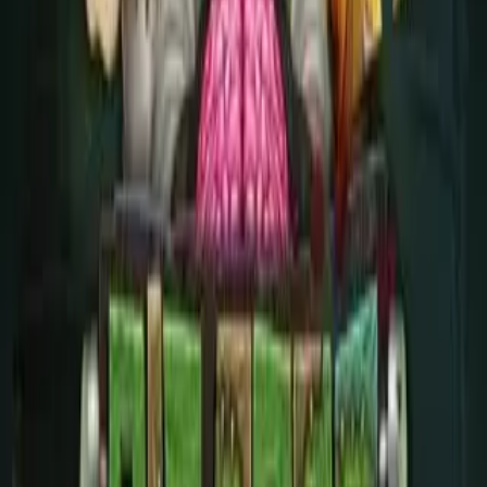
memungkinkan pengguna untuk
mengeksplorasi berbagai strategi dan
menemukan jenis permainan yang paling
sesuai dengan gaya mereka, sehingga
meningkatkan peluang meraih hasil terbaik
setiap hari.
Dari sisi pelayanan, TOTOPEDIA
menunjukkan komitmen tinggi dalam
memberikan pengalaman terbaik kepada
pengguna. Tim customer service yang
profesional tersedia 24 jam nonstop untuk
membantu segala kebutuhan, mulai dari
proses pendaftaran, transaksi deposit dan
withdraw
, hingga penyelesaian kendala
teknis. Respons yang cepat dan solusi yang
tepat menjadi bukti bahwa TOTOPEDIA
benar-benar mengutamakan kepuasan