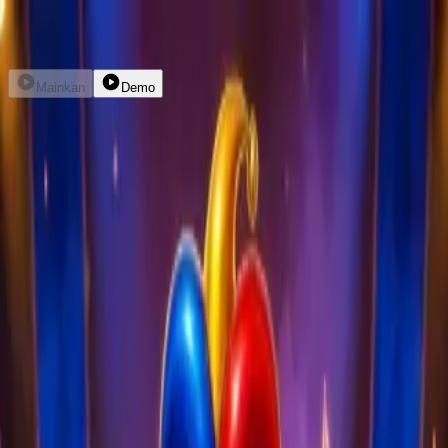
Daftar
Masuk
Mainkan
Demo
Joker's Revenge
pragmatic
kembali
TOTOPEDIA Situs
Terpercaya dengan
Bonus Terbesar dan
Kemenangan Maksimal
Hari Ini