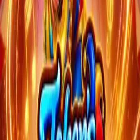
memungkinkan pengguna untuk
mengeksplorasi berbagai strategi dan
menemukan jenis permainan yang paling
sesuai dengan gaya mereka, sehingga
meningkatkan peluang meraih hasil terbaik
setiap hari.
Dari sisi pelayanan, TOTOPEDIA
menunjukkan komitmen tinggi dalam
memberikan pengalaman terbaik kepada
pengguna. Tim customer service yang
profesional tersedia 24 jam nonstop untuk
membantu segala kebutuhan, mulai dari
proses pendaftaran, transaksi deposit dan
withdraw
, hingga penyelesaian kendala
teknis. Respons yang cepat dan solusi yang
tepat menjadi bukti bahwa TOTOPEDIA
benar-benar mengutamakan kepuasan