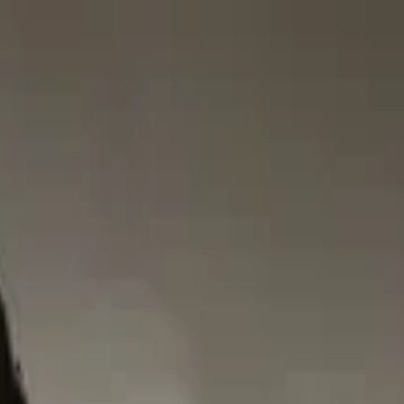
aya dengan Bonus Terbes
orm hiburan digital yang semakin dikenal lua
i tengah banyaknya pilihan situs yang bered
caya yang menawarkan bonus terbesar serta
u saja, melainkan dibangun melalui sistem ke
ang selalu siap membantu pengguna kapan sa