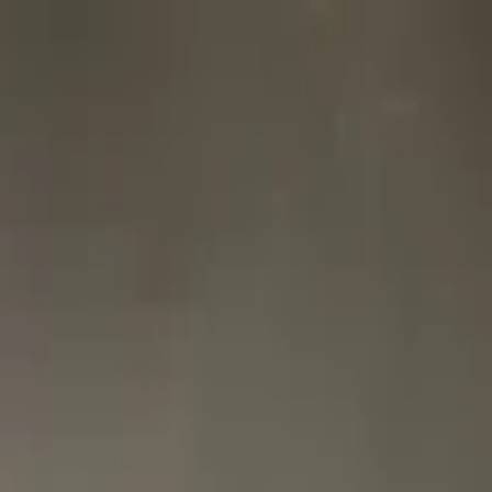
ar dan Kemenangan
s karena konsistensinya dalam memberikan
ar saat ini, TOTOPEDIA berhasil
 peluang kemenangan maksimal setiap
amanan yang kuat, transparansi dalam setiap
ja. Dengan pendekatan yang mengutamakan