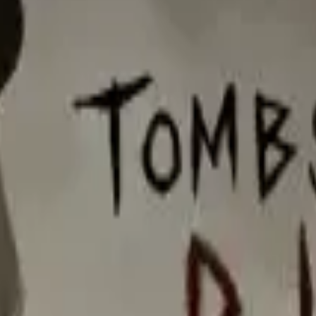
EDIA menjadi pilihan utama bagi mereka y
alah ragam bonus yang ditawarkan kepada p
 hanya besar, tetapi juga memiliki syarat y
Mulai dari
bonus new member
, cashback hari
rikan nilai tambah bagi setiap pengguna. De
rmain yang lebih seru dan penuh peluang. 
nya menawarkan bonus terbatas tanpa inovasi.
 juga dikenal dengan sistem permainan yang
i modern yang memastikan setiap permainan 
kompetitif, pengguna memiliki peluang lebi
n berbagai pilihan permainan yang lengkap 
a untuk mengeksplorasi berbagai strategi d
katkan peluang meraih hasil terbaik setiap 