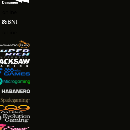
online
online