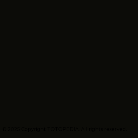
© 2025 Copyright
TOTOPEDIA
. All rights reserved.