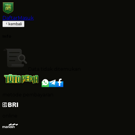
Daftar
Masuk
kembali
Info
Data tidak ditemukan
metode pembayaran
online