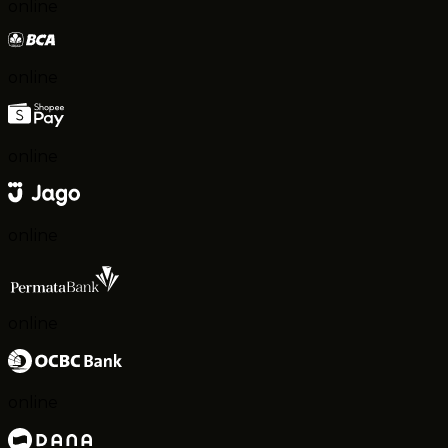
online
online
online
online
online
online