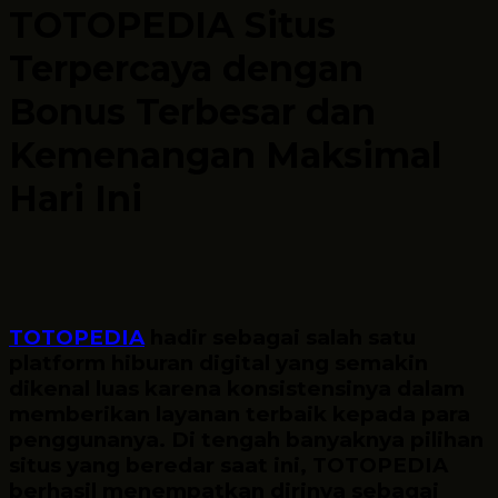
TOTOPEDIA Situs
Terpercaya dengan
Bonus Terbesar dan
Kemenangan Maksimal
Hari Ini
TOTOPEDIA
hadir sebagai salah satu
platform hiburan digital yang semakin
dikenal luas karena konsistensinya dalam
memberikan layanan terbaik kepada para
penggunanya. Di tengah banyaknya pilihan
situs yang beredar saat ini, TOTOPEDIA
berhasil menempatkan dirinya sebagai