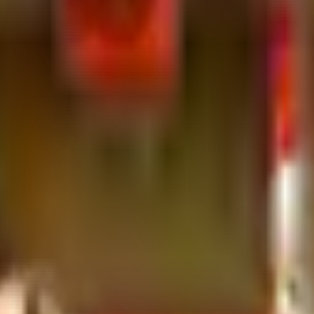
aya dengan Bonus Terbes
orm hiburan digital yang semakin dikenal lua
i tengah banyaknya pilihan situs yang bered
caya yang menawarkan bonus terbesar serta
u saja, melainkan dibangun melalui sistem ke
ang selalu siap membantu pengguna kapan sa
EDIA menjadi pilihan utama bagi mereka y