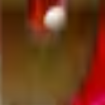
ar dan Kemenangan
s karena konsistensinya dalam memberikan
ar saat ini, TOTOPEDIA berhasil
 peluang kemenangan maksimal setiap
amanan yang kuat, transparansi dalam setiap
ja. Dengan pendekatan yang mengutamakan
ang mencari pengalaman bermain yang