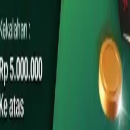
kan komitmen tinggi dalam memberikan peng
 24 jam nonstop untuk membantu segala kebu
yelesaian kendala teknis. Respons yang cepa
an pengguna. Selain itu, proses transaksi 
i pengguna yang menginginkan efisiensi tan
hkan pengguna dalam melakukan aktivitas di
OTOPEDIA layak disebut sebagai situs terpe
ntara keamanan, bonus melimpah, sistem perm
 pilihan ideal bagi siapa saja yang ingin m
uga memberikan kesempatan nyata untuk mera
rm dengan kualitas terbaik dan peluang kem
ebut.