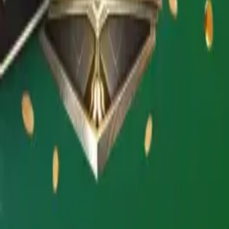
alaman terbaik kepada pengguna. Tim
tuhan, mulai dari proses pendaftaran,
t dan solusi yang tepat menjadi bukti bahwa
yang cepat dan aman juga menjadi nilai
pa harus menunggu lama. Sistem pembayaran
 platform ini.
rcaya dengan
bonus terbesar
dan peluang
ainan yang adil, serta pelayanan
endapatkan pengalaman bermain terbaik.
ih keuntungan secara konsisten. Oleh
enangan tinggi, TOTOPEDIA adalah jawaban