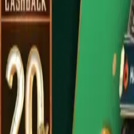
aya dengan Bonus Terbes
orm hiburan digital yang semakin dikenal lua
i tengah banyaknya pilihan situs yang bered
caya yang menawarkan bonus terbesar serta
u saja, melainkan dibangun melalui sistem ke
ang selalu siap membantu pengguna kapan sa
EDIA menjadi pilihan utama bagi mereka y