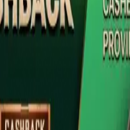
k adalah
Rp200.000 per minggu
.
 Game (Spadegaming, Habanero, SBO, Pragmatic, da
inggu
setiap minggunya.
ul 19.00 WIB)
.
menu Kotak Hadiah
.
ithdraw)
atau digunakan kembali untuk bermain.
beritahuan sebelumnya.
final dan tidak dapat diganggu gugat
.
shback Hunter
.
 Bet
atau
Cashback Hunter
,
saldo akan hangus
dan a
de pembagian yang ditentukan dan paling lambat 7 hari
idak menerima bonus, artinya jumlah kekalahan
belum
ainkan, bukan dari nominal deposit
.