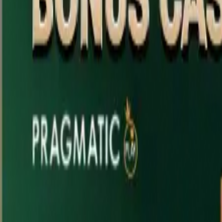
SBO Sports: 10%
PGSoft: 10%
Syarat & Ketentuan
Minimal kekalahan untuk mendapatkan cashbac
Cashback berlaku untuk semua permainan
Live
Periode perhitungan cashback adalah
Senin – M
Cashback dibagikan setiap
Selasa (maksimal puk
Cashback masuk ke saldo dengan cara
klaim di 
Cashback yang diterima bisa langsung
ditarik (w
Promo dapat berubah sewaktu-waktu tanpa pem
Semua keputusan dari pihak
LXGROUP bersifat 
Cashback tidak berlaku untuk
Safety Bet
dan
Ca
Jika terindikasi adanya kecurangan seperti
Safety
dalamnya.
Klaim cashback hanya dapat dilakukan pada perio
Catatan:
Apabila pada periode pembagian cashback Anda t
cashback dihitung dari
jumlah taruhan yang dim