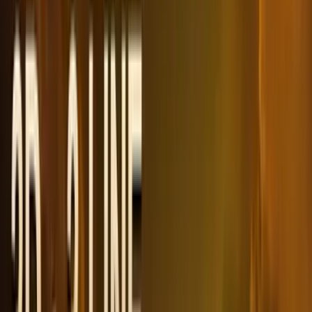
HADIAH SYDNEYPOOLS & HONGKONGPOOLS
*- JUARA PRIZE 1: Rp1.800.000
- HIBURAN - 250.000
- HIBURAN - 250.000
- HIBURAN - 250.000
- HIBURAN - 250.000