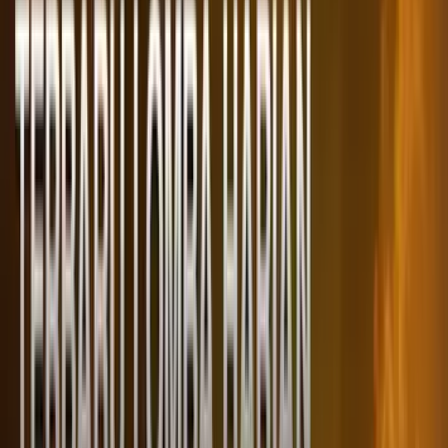
SISTEM LOMBA HARIAN
Lomba menggunakan sistem menebak 3D-3Line.
Pasaran SYDNEYPOOLS & HONGKONGPOOLS
⚠️CATATAN PENTING
Lomba ini hanya berlaku untuk BO resmi
LXGROUP
📣JOIN GRUP LOMBA: