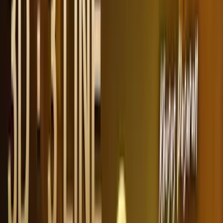
- HIBURAN - 250.000
- HIBURAN - 250.000
*- JUARA PRIZE 2: Rp1.300.000
- HIBURAN - 200.000
- HIBURAN - 200.000
- HIBURAN - 200.000