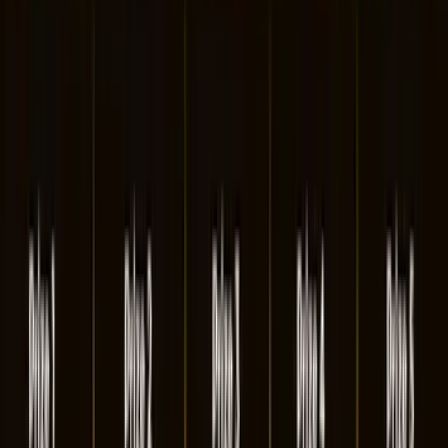
Dengan strategi bonus yang kompetitif ini,
TOTOPEDIA mampu memberikan
pengalaman bermain yang lebih seru dan
penuh peluang. Hal ini tentu menjadi
keunggulan yang sulit ditandingi oleh
platform lain yang hanya menawarkan
bonus terbatas tanpa inovasi.
Selain bonus yang menggiurkan,
TOTOPEDIA juga dikenal dengan sistem
permainan yang fair dan peluang
kemenangan yang optimal. Platform ini
menggunakan teknologi modern yang
memastikan setiap permainan berjalan
secara transparan dan adil. Dengan tingkat
Return to Player
(RTP)
yang kompetitif,
pengguna memiliki peluang lebih besar
untuk meraih kemenangan maksimal.