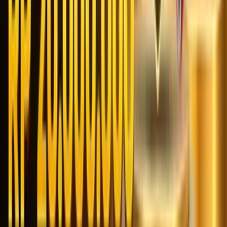
Panitia lomba: LXGROUP
NB: Harap baca dan pahami peraturan sebelum
mengikuti lomba.
Salam sukses dari Manajemen LXGROUP
TOTOPEDIA Situs
Terpercaya dengan
Bonus Terbesar dan
Kemenangan Maksimal
Hari Ini