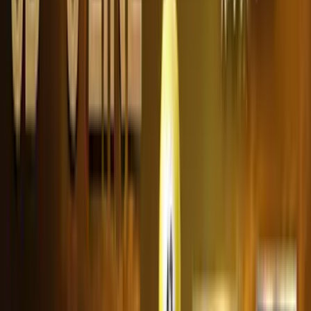
- HIBURAN - 200.000
- HIBURAN - 200.000
- HIBURAN - 200.000
*- JUARA PRIZE 3: Rp900.000
- HIBURAN - 150.000
- HIBURAN - 150.000