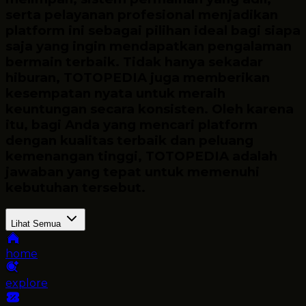
serta pelayanan profesional menjadikan
platform ini sebagai pilihan ideal bagi siapa
saja yang ingin mendapatkan pengalaman
bermain terbaik. Tidak hanya sekadar
hiburan, TOTOPEDIA juga memberikan
kesempatan nyata untuk meraih
keuntungan secara konsisten. Oleh karena
itu, bagi Anda yang mencari platform
dengan kualitas terbaik dan peluang
kemenangan tinggi, TOTOPEDIA adalah
jawaban yang tepat untuk memenuhi
kebutuhan tersebut.
Lihat Semua
home
explore