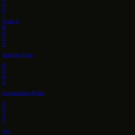
0
6
1
Prize
3
8
6
2
2
Starter Prize
8
5
8
3
Consolation Prize
2
7
3
7
HK