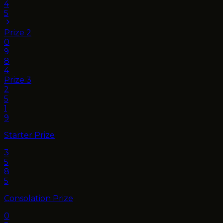
4
5
Prize
2
0
9
8
4
Prize
3
2
5
1
9
Starter Prize
3
5
8
5
Consolation Prize
0