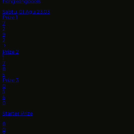
hongkongpools
Sabtu, 01 Agu
23.03
Prize
1
7
2
9
2
Prize
2
1
7
8
5
Prize
3
0
5
6
0
Starter Prize
8
0